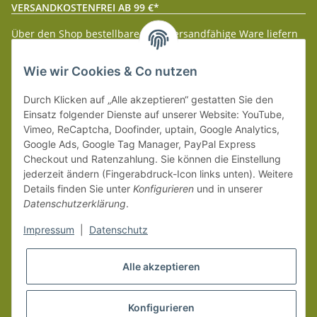
VERSANDKOSTENFREI AB 99 €*
Über den Shop bestellbare paketversandfähige Ware liefern
wir innerhalb Deutschland (Festland) ab 99 € * Warenwert
versandkostenfrei.
Wie wir Cookies & Co nutzen
Weitere Versanddetails entnehmen Sie bitte unseren
Liefer-
Durch Klicken auf „Alle akzeptieren“ gestatten Sie den
und Zahlungsbedingungen
.
Einsatz folgender Dienste auf unserer Website: YouTube,
Vimeo, ReCaptcha, Doofinder, uptain, Google Analytics,
Google Ads, Google Tag Manager, PayPal Express
Checkout und Ratenzahlung. Sie können die Einstellung
jederzeit ändern (Fingerabdruck-Icon links unten). Weitere
Details finden Sie unter
Konfigurieren
und in unserer
Datenschutzerklärung
.
Impressum
|
Datenschutz
Alle akzeptieren
Konfigurieren
Vertrag widerrufen