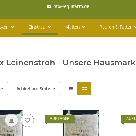
info@equifarm.de
oxen
Einstreu
Matten
Raufen & Futter
ax Leinenstroh - Unsere Hausmark
Artikel pro Seite
AUF LAGER
AUF 