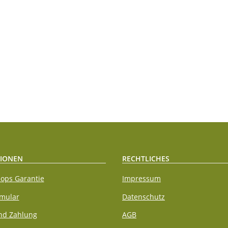
IONEN
RECHTLICHES
ops Garantie
Impressum
rmular
Datenschutz
nd Zahlung
AGB