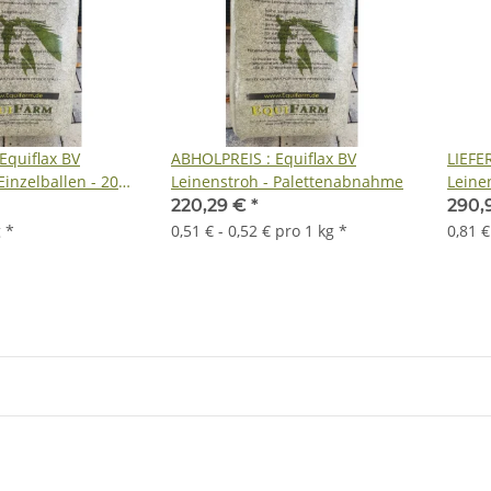
Equiflax BV
ABHOLPREIS : Equiflax BV
LIEFER
Einzelballen - 20
Leinenstroh - Palettenabnahme
Leinen
Palet
220,29 €
*
290,
ca. 20
g
*
0,51 € - 0,52 € pro 1 kg
*
0,81 €