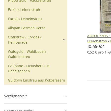
Hippo Gold - Häckselstroh
Ecoflax Leinenstroh
Eurolin-Leineinstreu
Allspan German Horse
ABHOLPREIS : 
Optistraw / Cordes /
Leinenstroh - 
Hemparade
Kg
10,49 €
*
Waldgold - Waldboden -
0,52 € pro 1 k
Waldeinstreu
LV Späne - Luxusbett aus
Hobelspänen
Guidolin Einstreu aus Kokosfasern
Verfügbarkeit
Besondere Artikel