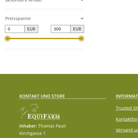
Preisspanne
EUR
EUR
KONTAKT UND STORE
INFORMAT
Trusted Sh
Kontaktfo
Inhaber:
Thomas Pauli
Versand u
Kirchgasse 1