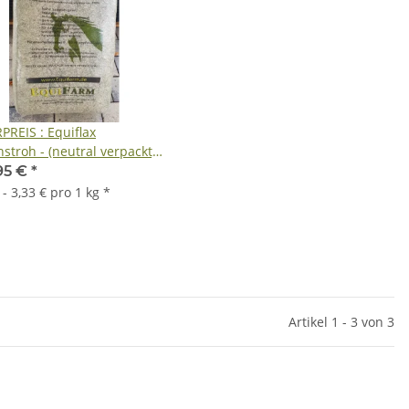
PREIS : Equiflax
stroh - (neutral verpackt) -
tenabnahme = 18 Ballen à
95 €
*
 Kg - inkl. Lieferung
 - 3,33 € pro 1 kg
*
Artikel 1 - 3 von 3