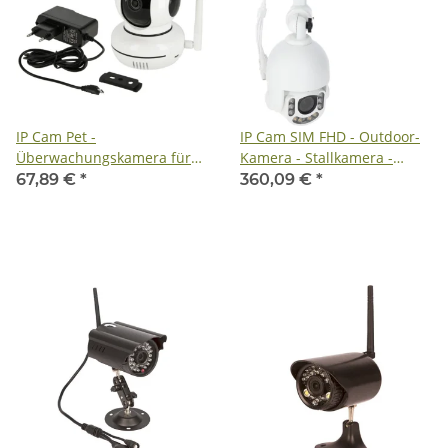
IP Cam Pet -
IP Cam SIM FHD - Outdoor-
Überwachungskamera für
Kamera - Stallkamera -
Haustiere -
Tierüberwachungskamera
67,89 €
*
360,09 €
*
Tierüberwachungskamera