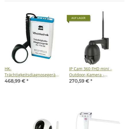
AUF LAGER
HK-
IP Cam 360 FHD mini -
Trächtigkeitsdiagnosegerät
Outdoor-Kamera -
für Pferde - inkl. Lieferung
Stallkamera -
468,99 €
*
270,59 €
*
Tierüberwachungskamera