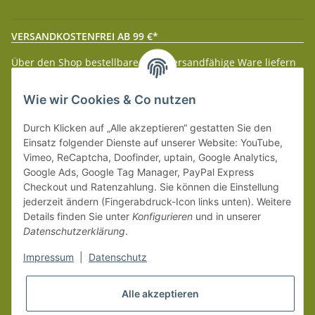
VERSANDKOSTENFREI AB 99 €*
Über den Shop bestellbare paketversandfähige Ware liefern
wir innerhalb Deutschland (Festland) ab 99 € * Warenwert
versandkostenfrei.
Wie wir Cookies & Co nutzen
Weitere Versanddetails entnehmen Sie bitte unseren
Liefer-
Durch Klicken auf „Alle akzeptieren“ gestatten Sie den
und Zahlungsbedingungen
.
Einsatz folgender Dienste auf unserer Website: YouTube,
Vimeo, ReCaptcha, Doofinder, uptain, Google Analytics,
Google Ads, Google Tag Manager, PayPal Express
Checkout und Ratenzahlung. Sie können die Einstellung
jederzeit ändern (Fingerabdruck-Icon links unten). Weitere
Details finden Sie unter
Konfigurieren
und in unserer
Datenschutzerklärung
.
Impressum
|
Datenschutz
Alle akzeptieren