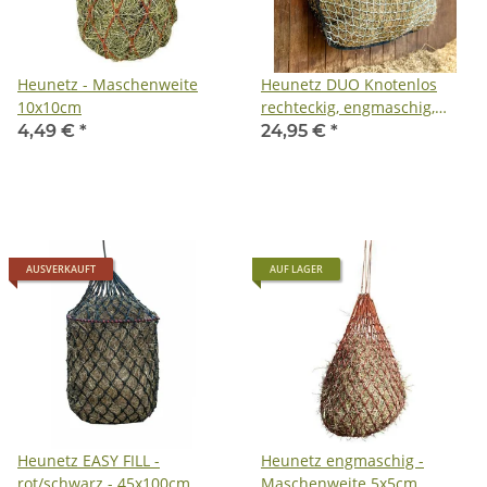
Heunetz - Maschenweite
Heunetz DUO Knotenlos
10x10cm
rechteckig, engmaschig,
schwarz - 120x90cm
4,49 €
*
24,95 €
*
AUSVERKAUFT
AUF LAGER
Heunetz EASY FILL -
Heunetz engmaschig -
rot/schwarz - 45x100cm,
Maschenweite 5x5cm