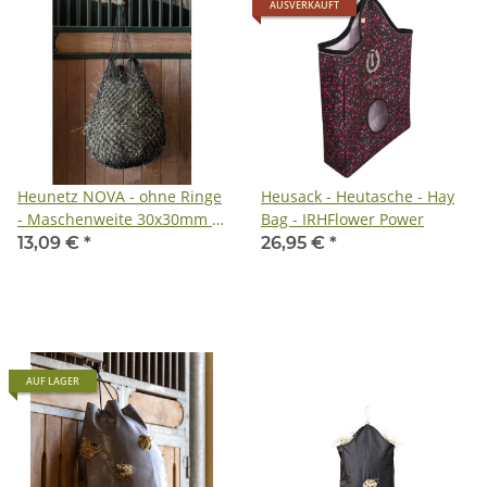
AUSVERKAUFT
Heunetz NOVA - ohne Ringe
Heusack - Heutasche - Hay
- Maschenweite 30x30mm -
Bag - IRHFlower Power
Handgeknüpft
13,09 €
*
26,95 €
*
AUF LAGER