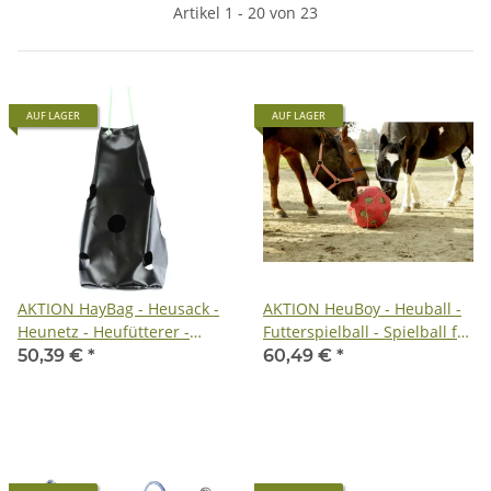
Artikel 1 - 20 von 23
AUF LAGER
AUF LAGER
AKTION HayBag - Heusack -
AKTION HeuBoy - Heuball -
Heunetz - Heufütterer -
Futterspielball - Spielball für
Pferde/Schafe/Ziegen - FREI
Pferde/Schafe/Ziegen
50,39 €
*
60,49 €
*
HAUS