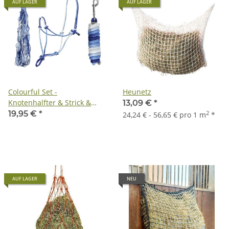
AUF LAGER
AUF LAGER
Colourful Set -
Heunetz
Knotenhalfter & Strick &
13,09 €
*
Heunetz - in angesagtem
19,95 €
*
2
24,24 € - 56,65 € pro 1 m
*
Farbverlauf
AUF LAGER
NEU