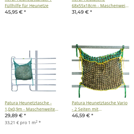
Füllhilfe für Heunetze
68x55x18cm - Maschenweite
5x5cm
45,95 €
*
31,49 €
*
Patura Heunetztasche -
Patura Heunetztasche Vario
1,0x0,9m - Maschenweite
- 2 Seiten mit
4,5x4,5cm
unterschiedlichen
29,89 €
*
46,59 €
*
Maschenweiten
2
33,21 € pro 1 m
*