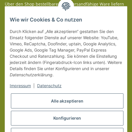
Über den Shop bestellbare paketversandfähige Ware liefern
wir innerhalb Deutschland (Festland) ab 99 € * Warenwert
versandkostenfrei.
Wie wir Cookies & Co nutzen
Weitere Versanddetails entnehmen Sie bitte unseren
Liefer-
Durch Klicken auf „Alle akzeptieren“ gestatten Sie den
und Zahlungsbedingungen
.
Einsatz folgender Dienste auf unserer Website: YouTube,
Vimeo, ReCaptcha, Doofinder, uptain, Google Analytics,
Google Ads, Google Tag Manager, PayPal Express
Checkout und Ratenzahlung. Sie können die Einstellung
jederzeit ändern (Fingerabdruck-Icon links unten). Weitere
Details finden Sie unter
Konfigurieren
und in unserer
Datenschutzerklärung
.
Impressum
|
Datenschutz
Alle akzeptieren
Konfigurieren
Vertrag widerrufen