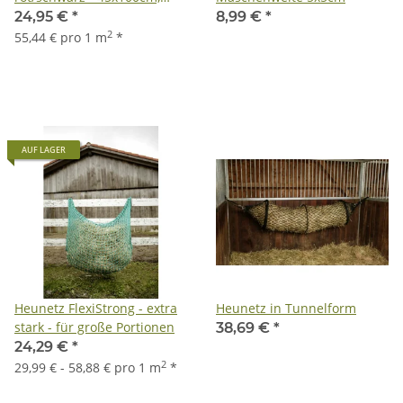
Maschenweite 6x6cm
24,95 €
*
8,99 €
*
2
55,44 € pro 1 m
*
AUF LAGER
Heunetz FlexiStrong - extra
Heunetz in Tunnelform
stark - für große Portionen
38,69 €
*
24,29 €
*
2
29,99 € - 58,88 € pro 1 m
*