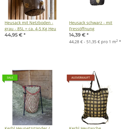
Heusack mit Netzboden -
Heusack schwarz - mit
grau - 85L = ca. 4-5 Kg Heu
Fressöffnung
44,95 €
*
14,39 €
*
2
44,28 € - 51,35 € pro 1 m
*
SALE
AUSVERKAUFT
Kerbl Heunetzständer /
Kerbl Heutasche