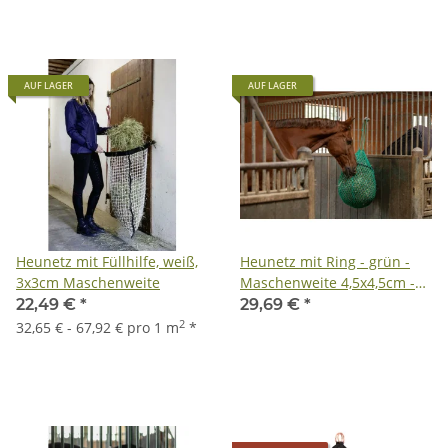
AUF LAGER
AUF LAGER
Heunetz mit Füllhilfe, weiß,
Heunetz mit Ring - grün -
3x3cm Maschenweite
Maschenweite 4,5x4,5cm -
leichtes Befüllen
22,49 €
*
29,69 €
*
2
32,65 € - 67,92 € pro 1 m
*