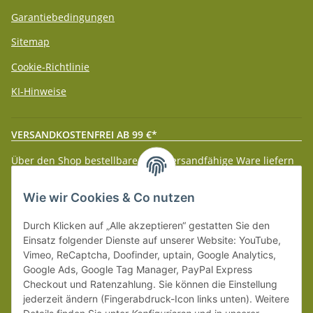
Garantiebedingungen
Sitemap
Cookie-Richtlinie
KI-Hinweise
VERSANDKOSTENFREI AB 99 €*
Über den Shop bestellbare paketversandfähige Ware liefern
wir innerhalb Deutschland (Festland) ab 99 € * Warenwert
versandkostenfrei.
Wie wir Cookies & Co nutzen
Weitere Versanddetails entnehmen Sie bitte unseren
Liefer-
Durch Klicken auf „Alle akzeptieren“ gestatten Sie den
und Zahlungsbedingungen
.
Einsatz folgender Dienste auf unserer Website: YouTube,
Vimeo, ReCaptcha, Doofinder, uptain, Google Analytics,
Google Ads, Google Tag Manager, PayPal Express
Checkout und Ratenzahlung. Sie können die Einstellung
jederzeit ändern (Fingerabdruck-Icon links unten). Weitere