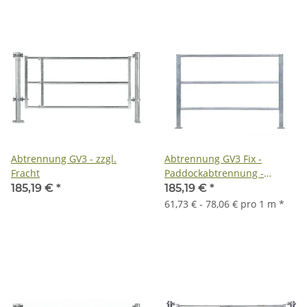
Abtrennung GV3 - zzgl.
Abtrennung GV3 Fix -
Fracht
Paddockabtrennung -
Stallabtrennung - zzgl.
185,19 €
*
185,19 €
*
Fracht
61,73 € - 78,06 € pro 1 m
*