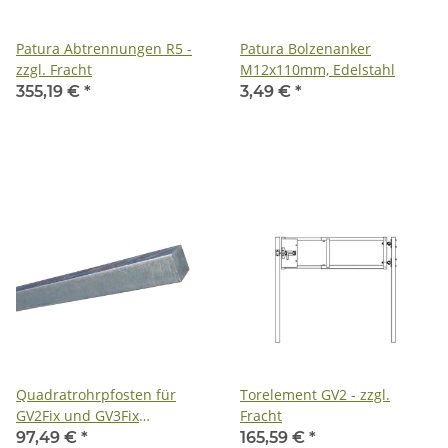
Patura Abtrennungen R5 -
Patura Bolzenanker
zzgl. Fracht
M12x110mm, Edelstahl
355,19 €
*
3,49 €
*
Quadratrohrpfosten für
Torelement GV2 - zzgl.
GV2Fix und GV3Fix
Fracht
Abtrennungen - zzgl. Fracht
97,49 €
*
165,59 €
*