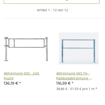
Artikel 1 - 12 von 12
Abtrennung GV2 - zzgl.
Abtrennung GV2 Fix -
Fracht
Paddockabtrennung -
Stallabtrennung - zzgl.
136,19 €
*
116,59 €
*
Fracht
38,86 € - 51,93 € pro 1 m
*