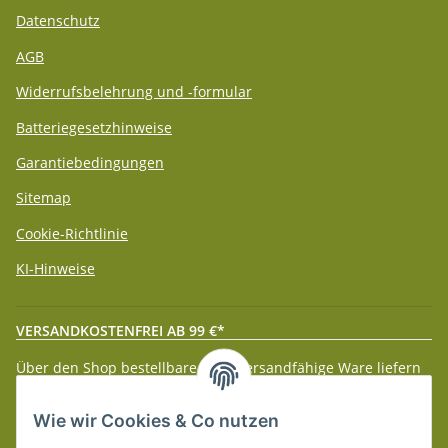
Datenschutz
AGB
Widerrufsbelehrung und -formular
Batteriegesetzhinweise
Garantiebedingungen
Sitemap
Cookie-Richtlinie
KI-Hinweise
VERSANDKOSTENFREI AB 99 €*
Über den Shop bestellbare paketversandfähige Ware liefern
wir innerhalb Deutschland (Festland) ab 99 € * Warenwert
versandkostenfrei.
Wie wir Cookies & Co nutzen