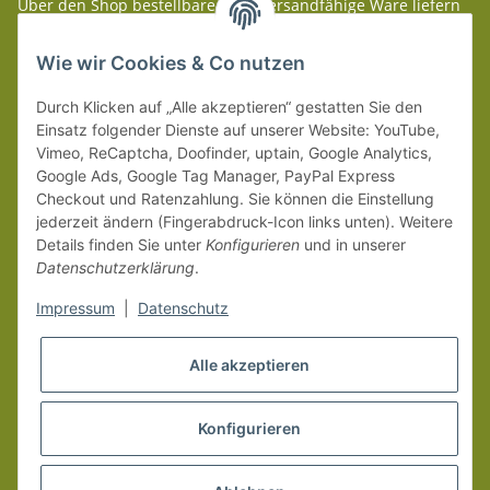
Über den Shop bestellbare paketversandfähige Ware liefern
wir innerhalb Deutschland (Festland) ab 99 € * Warenwert
versandkostenfrei.
Wie wir Cookies & Co nutzen
Weitere Versanddetails entnehmen Sie bitte unseren
Liefer-
Durch Klicken auf „Alle akzeptieren“ gestatten Sie den
und Zahlungsbedingungen
.
Einsatz folgender Dienste auf unserer Website: YouTube,
Vimeo, ReCaptcha, Doofinder, uptain, Google Analytics,
Google Ads, Google Tag Manager, PayPal Express
Checkout und Ratenzahlung. Sie können die Einstellung
jederzeit ändern (Fingerabdruck-Icon links unten). Weitere
Details finden Sie unter
Konfigurieren
und in unserer
Datenschutzerklärung
.
Impressum
|
Datenschutz
Alle akzeptieren
Konfigurieren
Vertrag widerrufen