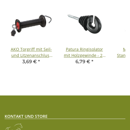
AKO Torgriff mit Seil-
Patura Ringisolator
Mä
und Litzenanschluss
mit Holzgewinde - 25
Standa
Torgriff für Seil und
Stück
3,69 €
*
6,79 €
*
Litze
KONTAKT UND STORE