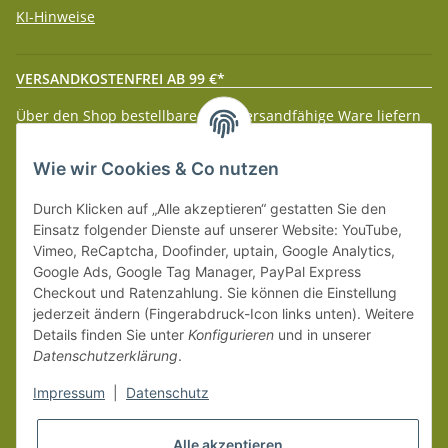
KI-Hinweise
VERSANDKOSTENFREI AB 99 €*
Über den Shop bestellbare paketversandfähige Ware liefern
wir innerhalb Deutschland (Festland) ab 99 € * Warenwert
versandkostenfrei.
Wie wir Cookies & Co nutzen
Weitere Versanddetails entnehmen Sie bitte unseren
Liefer-
Durch Klicken auf „Alle akzeptieren“ gestatten Sie den
und Zahlungsbedingungen
.
Einsatz folgender Dienste auf unserer Website: YouTube,
Vimeo, ReCaptcha, Doofinder, uptain, Google Analytics,
Google Ads, Google Tag Manager, PayPal Express
Checkout und Ratenzahlung. Sie können die Einstellung
jederzeit ändern (Fingerabdruck-Icon links unten). Weitere
Details finden Sie unter
Konfigurieren
und in unserer
Datenschutzerklärung
.
Impressum
|
Datenschutz
Alle akzeptieren