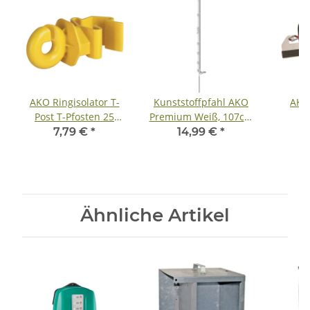
AKO Ringisolator T-
Kunststoffpfahl AKO
AKO 
Post T-Pfosten 25
Premium Weiß, 107cm
Stück - gelb - 25 St. /
lang, Bodennagel
Band
7,79 €
*
14,99 €
*
Beutel
20cm, 5 St. / Bund
verzin
BV
Ähnliche Artikel