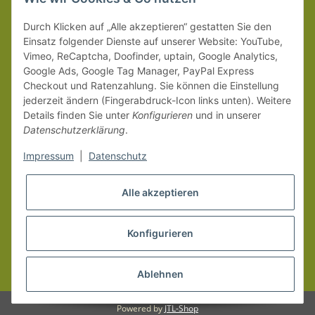
Weitere Versanddetails entnehmen Sie bitte unseren
Liefer-
Durch Klicken auf „Alle akzeptieren“ gestatten Sie den
und Zahlungsbedingungen
.
Einsatz folgender Dienste auf unserer Website: YouTube,
Vimeo, ReCaptcha, Doofinder, uptain, Google Analytics,
Google Ads, Google Tag Manager, PayPal Express
Checkout und Ratenzahlung. Sie können die Einstellung
jederzeit ändern (Fingerabdruck-Icon links unten). Weitere
Details finden Sie unter
Konfigurieren
und in unserer
Datenschutzerklärung
.
Impressum
|
Datenschutz
Alle akzeptieren
Konfigurieren
Vertrag widerrufen
* Alle Preise inkl. gesetzlicher MwSt.
Ablehnen
Powered by
JTL-Shop