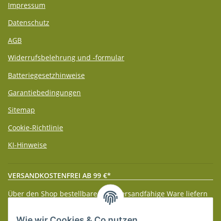
Impressum
Datenschutz
AGB
Widerrufsbelehrung und -formular
Batteriegesetzhinweise
Garantiebedingungen
Sitemap
Cookie-Richtlinie
KI-Hinweise
VERSANDKOSTENFREI AB 99 €*
Über den Shop bestellbare paketversandfähige Ware liefern
wir innerhalb Deutschland (Festland) ab 99 € * Warenwert
versandkostenfrei.
Wie wir Cookies & Co nutzen