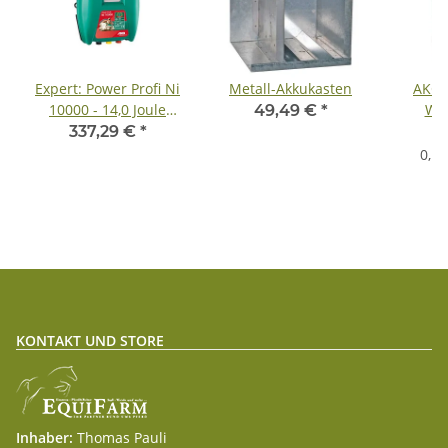
Expert: Power Profi Ni
Metall-Akkukasten
AKO 
10000 - 14,0 Joule
Wei
49,49 €
*
Input
337,29 €
*
0,1
KONTAKT UND STORE
Inhaber:
Thomas Pauli