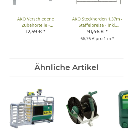
AKO Verschiedene
AKO Steckhorden 1,37m -
Zubehörteile -
Staffelpreise - inkl.
Eimerhalter zum
Lieferung ab 2 Stück
12,59 €
*
91,46 €
*
Einhängen, Durchmesser
66,76 € pro 1 m
*
30cm
Ähnliche Artikel