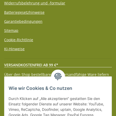
Widerrufsbelehrung und -formular
Batteriegesetzhinweise
Garantiebedingungen
Sitemap
Cookie-Richtlinie
KI-Hinweise
VERSANDKOSTENFREI AB 99 €*
Über den Shop bestellbare paketversandfähige Ware liefern
wir innerhalb Deutschland (Festland) ab 99 € * Warenwert
versandkostenfrei.
Wie wir Cookies & Co nutzen
Weitere Versanddetails entnehmen Sie bitte unseren
Liefer-
Durch Klicken auf „Alle akzeptieren“ gestatten Sie den
und Zahlungsbedingungen
.
Einsatz folgender Dienste auf unserer Website: YouTube,
Vimeo, ReCaptcha, Doofinder, uptain, Google Analytics,
Google Ads, Google Tag Manager, PayPal Express