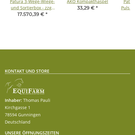
Patura 3-Wege-Wiege-
AKO Kompakthaspel
Patur
und Sortierbox - zzgl.
Puls - 
33,29 €
*
Fracht
Gerät f
17.570,39 €
*
9
KONTAKT UND STORE
Inhaber:
Thomas Pauli
Kirchgasse 1
78594 Gunningen
Deutschland
UNSERE ÖFFNUNGSZEITEN