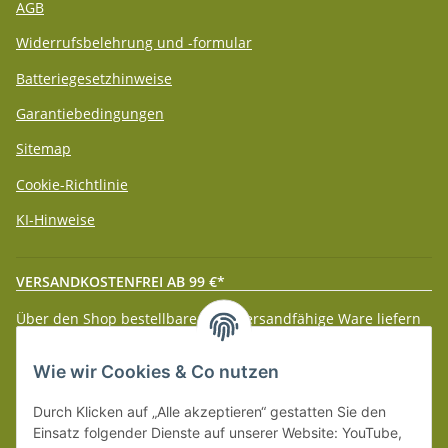
AGB
Widerrufsbelehrung und -formular
Batteriegesetzhinweise
Garantiebedingungen
Sitemap
Cookie-Richtlinie
KI-Hinweise
VERSANDKOSTENFREI AB 99 €*
Über den Shop bestellbare paketversandfähige Ware liefern
wir innerhalb Deutschland (Festland) ab 99 € * Warenwert
versandkostenfrei.
Wie wir Cookies & Co nutzen
Weitere Versanddetails entnehmen Sie bitte unseren
Liefer-
Durch Klicken auf „Alle akzeptieren“ gestatten Sie den
und Zahlungsbedingungen
.
Einsatz folgender Dienste auf unserer Website: YouTube,