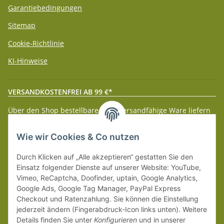
Garantiebedingungen
Sitemap
Cookie-Richtlinie
KI-Hinweise
VERSANDKOSTENFREI AB 99 €*
Über den Shop bestellbare paketversandfähige Ware liefern
wir innerhalb Deutschland (Festland) ab 99 € * Warenwert
versandkostenfrei.
Wie wir Cookies & Co nutzen
Weitere Versanddetails entnehmen Sie bitte unseren
Liefer-
Durch Klicken auf „Alle akzeptieren“ gestatten Sie den
und Zahlungsbedingungen
.
Einsatz folgender Dienste auf unserer Website: YouTube,
Vimeo, ReCaptcha, Doofinder, uptain, Google Analytics,
Google Ads, Google Tag Manager, PayPal Express
Checkout und Ratenzahlung. Sie können die Einstellung
jederzeit ändern (Fingerabdruck-Icon links unten). Weitere
Details finden Sie unter
Konfigurieren
und in unserer