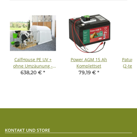
CalfHouse PE UV +
Power AGM 15 Ah
Patura
ohne Umzäunung -
Komplettset
(2-teili
Staffelpreise - inkl.
638,20 €
*
79,19 €
*
9
Lieferung
KONTAKT UND STORE