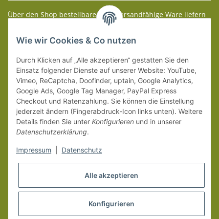
Über den Shop bestellbare paketversandfähige Ware liefern
wir innerhalb Deutschland (Festland) ab 99 € * Warenwert
versandkostenfrei.
Wie wir Cookies & Co nutzen
Weitere Versanddetails entnehmen Sie bitte unseren
Liefer-
Durch Klicken auf „Alle akzeptieren“ gestatten Sie den
und Zahlungsbedingungen
.
Einsatz folgender Dienste auf unserer Website: YouTube,
Vimeo, ReCaptcha, Doofinder, uptain, Google Analytics,
Google Ads, Google Tag Manager, PayPal Express
Checkout und Ratenzahlung. Sie können die Einstellung
jederzeit ändern (Fingerabdruck-Icon links unten). Weitere
Details finden Sie unter
Konfigurieren
und in unserer
Datenschutzerklärung
.
Impressum
|
Datenschutz
Alle akzeptieren
Konfigurieren
Vertrag widerrufen