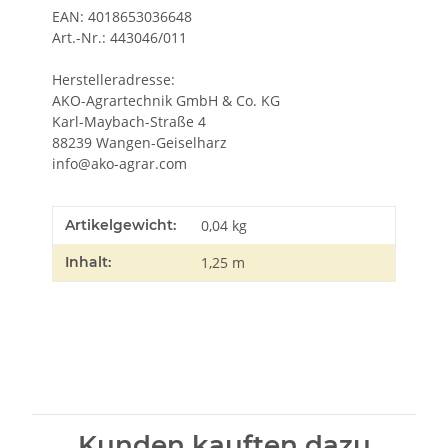
EAN: 4018653036648
Art.-Nr.: 443046/011
Herstelleradresse:
AKO-Agrartechnik GmbH & Co. KG
Karl-Maybach-Straße 4
88239 Wangen-Geiselharz
info@ako-agrar.com
Artikelgewicht:
0,04
kg
Inhalt:
1,25 m
Kunden kauften dazu