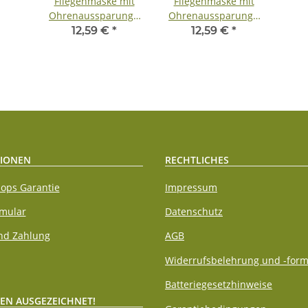
Fliegenmaske mit
Fliegenmaske mit
Ohrenaussparung -
Ohrenaussparung -
Vollblut
Warmblut
12,59 €
*
12,59 €
*
IONEN
RECHTLICHES
ops Garantie
Impressum
rmular
Datenschutz
nd Zahlung
AGB
Widerrufsbelehrung und -form
Batteriegesetzhinweise
EN AUSGEZEICHNET!