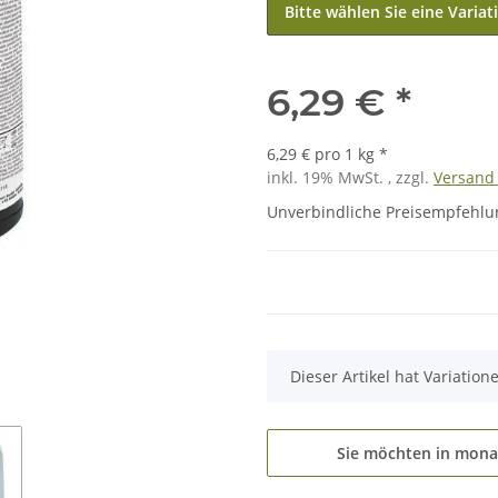
Bitte wählen Sie eine Variat
6,29 €
*
6,29 € pro 1 kg
*
inkl. 19% MwSt. , zzgl.
Versan
Unverbindliche Preisempfehlun
x
Dieser Artikel hat Variatio
Sie möchten in mona