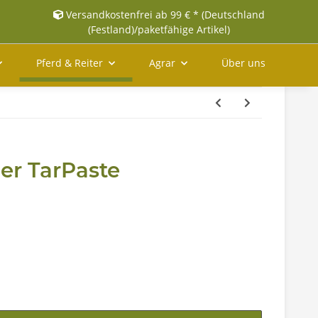
Versandkostenfrei ab 99 € * (Deutschland
(Festland)/paketfähige Artikel)
Pferd & Reiter
Agrar
Über uns
er TarPaste