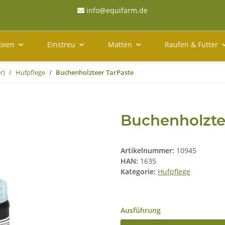
info@equifarm.de
oxen
Einstreu
Matten
Raufen & Futter
r)
Hufpflege
Buchenholzteer TarPaste
Buchenholzte
Artikelnummer:
10945
HAN:
1635
Kategorie:
Hufpflege
Ausführung