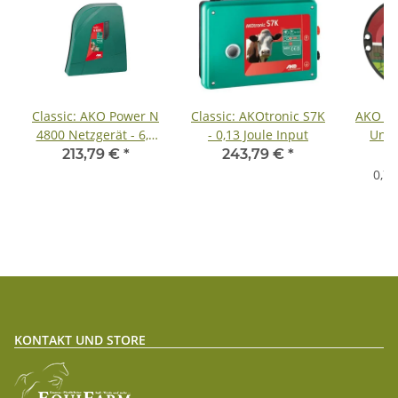
Classic: AKO Power N
Classic: AKOtronic S7K
AKO H
4800 Netzgerät - 6,7
- 0,13 Joule Input
Unte
Joule Input
213,79 €
*
243,79 €
*
0,7
KONTAKT UND STORE