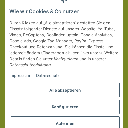
wir innerhalb Deutschland (Festland) ab 99 € * Warenwert
versandkostenfrei.
Wie wir Cookies & Co nutzen
Weitere Versanddetails entnehmen Sie bitte unseren
Liefer-
Durch Klicken auf „Alle akzeptieren“ gestatten Sie den
und Zahlungsbedingungen
.
Einsatz folgender Dienste auf unserer Website: YouTube,
Vimeo, ReCaptcha, Doofinder, uptain, Google Analytics,
Google Ads, Google Tag Manager, PayPal Express
Checkout und Ratenzahlung. Sie können die Einstellung
jederzeit ändern (Fingerabdruck-Icon links unten). Weitere
Details finden Sie unter
Konfigurieren
und in unserer
Datenschutzerklärung
.
Impressum
|
Datenschutz
Alle akzeptieren
Konfigurieren
Vertrag widerrufen
* Alle Preise inkl. gesetzlicher MwSt.
Ablehnen