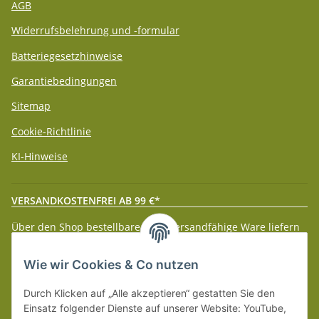
AGB
Widerrufsbelehrung und -formular
Batteriegesetzhinweise
Garantiebedingungen
Sitemap
Cookie-Richtlinie
KI-Hinweise
VERSANDKOSTENFREI AB 99 €*
Über den Shop bestellbare paketversandfähige Ware liefern
wir innerhalb Deutschland (Festland) ab 99 € * Warenwert
versandkostenfrei.
Wie wir Cookies & Co nutzen
Weitere Versanddetails entnehmen Sie bitte unseren
Liefer-
Durch Klicken auf „Alle akzeptieren“ gestatten Sie den
und Zahlungsbedingungen
.
Einsatz folgender Dienste auf unserer Website: YouTube,