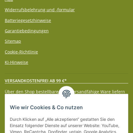
Widerrufsbelehrung und -formular
Batteriegesetzhinweise
Garantiebedingungen
Sitemap
Cookie-Richtlinie
KI-Hinweise
VERSANDKOSTENFREI AB 99 €*
Über den Shop bestellbare paketversandfähige Ware liefern
wir innerhalb Deutschland (Festland) ab 99 € * Warenwert
versandkostenfrei.
Wie wir Cookies & Co nutzen
Weitere Versanddetails entnehmen Sie bitte unseren
Liefer-
Durch Klicken auf „Alle akzeptieren“ gestatten Sie den
und Zahlungsbedingungen
.
Einsatz folgender Dienste auf unserer Website: YouTube,
Vimeo, ReCaptcha, Doofinder, uptain, Google Analytics,