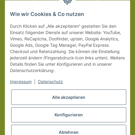
wir innerhalb Deutschland (Festland) ab 99 € * Warenwert
versandkostenfrei.
Wie wir Cookies & Co nutzen
Weitere Versanddetails entnehmen Sie bitte unseren
Liefer-
Durch Klicken auf „Alle akzeptieren“ gestatten Sie den
und Zahlungsbedingungen
.
Einsatz folgender Dienste auf unserer Website: YouTube,
Vimeo, ReCaptcha, Doofinder, uptain, Google Analytics,
Google Ads, Google Tag Manager, PayPal Express
Checkout und Ratenzahlung. Sie können die Einstellung
jederzeit ändern (Fingerabdruck-Icon links unten). Weitere
Details finden Sie unter
Konfigurieren
und in unserer
Datenschutzerklärung
.
Impressum
|
Datenschutz
Alle akzeptieren
Konfigurieren
Vertrag widerrufen
* Alle Preise inkl. gesetzlicher MwSt.
Ablehnen