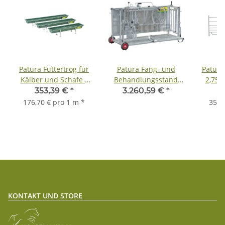
Patura Futtertrog für
Patura Fang- und
Patura
Kälber und Schafe -
Behandlungsstand
2,75m 
zzgl. Fracht
"Typ XL" - zzgl. Fracht
353,39 €
*
3.260,59 €
*
9
176,70 € pro 1 m
*
35,3
KONTAKT UND STORE