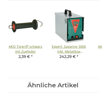
AKO Torgriff schwarz
Expert: Savanne 3000
AKO 
mit Zugfeder
inkl. Metallbox
Weidezaungerät - 4,5
2,39 €
*
242,29 €
*
Joule Input
Ähnliche Artikel