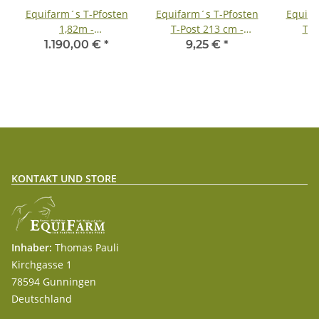
Equifarm´s T-Pfosten
Equifarm´s T-Pfosten
Equifa
1,82m -
T-Post 213 cm -
T-P
Palettenabnahme -
(Großmenge) -
A
1.190,00 €
*
9,25 €
*
inkl. Lieferung
Staffelpreise - ab 50
Stück - inkl. Lieferung
KONTAKT UND STORE
Inhaber:
Thomas Pauli
Kirchgasse 1
78594 Gunningen
Deutschland