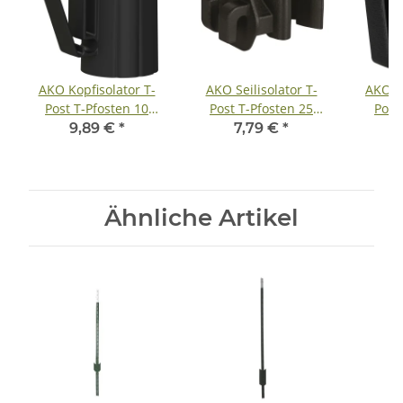
AKO Kopfisolator T-
AKO Seilisolator T-
AKO B
Post T-Pfosten 10
Post T-Pfosten 25
Post
Stück - Schwarz 10
Stück - schwarz - 25
Stück 
9,89 €
*
7,79 €
*
Stück/Beutel
St. / Beutel
S
Ähnliche Artikel