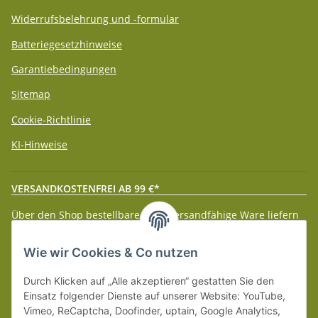
Widerrufsbelehrung und -formular
Batteriegesetzhinweise
Garantiebedingungen
Sitemap
Cookie-Richtlinie
KI-Hinweise
VERSANDKOSTENFREI AB 99 €*
Über den Shop bestellbare paketversandfähige Ware liefern
wir innerhalb Deutschland (Festland) ab 99 € * Warenwert
versandkostenfrei.
Wie wir Cookies & Co nutzen
Weitere Versanddetails entnehmen Sie bitte unseren
Liefer-
Durch Klicken auf „Alle akzeptieren“ gestatten Sie den
und Zahlungsbedingungen
.
Einsatz folgender Dienste auf unserer Website: YouTube,
Vimeo, ReCaptcha, Doofinder, uptain, Google Analytics,