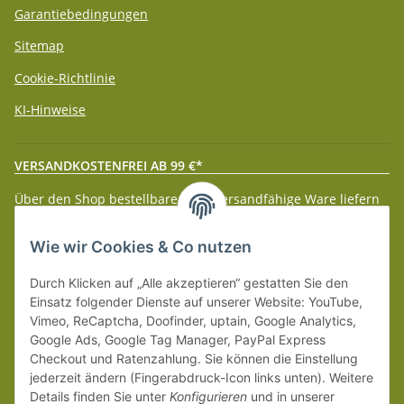
Garantiebedingungen
Sitemap
Cookie-Richtlinie
KI-Hinweise
VERSANDKOSTENFREI AB 99 €*
Über den Shop bestellbare paketversandfähige Ware liefern
wir innerhalb Deutschland (Festland) ab 99 € * Warenwert
versandkostenfrei.
Wie wir Cookies & Co nutzen
Weitere Versanddetails entnehmen Sie bitte unseren
Liefer-
Durch Klicken auf „Alle akzeptieren“ gestatten Sie den
und Zahlungsbedingungen
.
Einsatz folgender Dienste auf unserer Website: YouTube,
Vimeo, ReCaptcha, Doofinder, uptain, Google Analytics,
Google Ads, Google Tag Manager, PayPal Express
Checkout und Ratenzahlung. Sie können die Einstellung
jederzeit ändern (Fingerabdruck-Icon links unten). Weitere
Details finden Sie unter
Konfigurieren
und in unserer