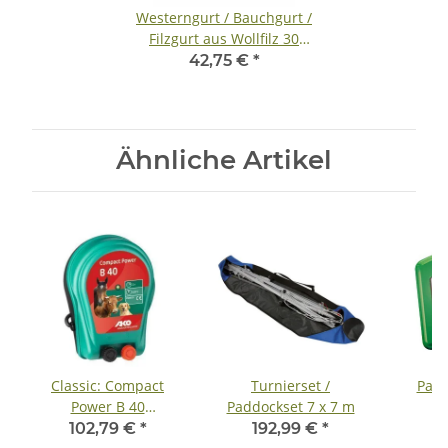
Westerngurt / Bauchgurt /
Filzgurt aus Wollfilz 30
Inch
42,75 €
*
Ähnliche Artikel
Classic: Compact
Turnierset /
Patu
Power B 40
Paddockset 7 x 7 m
4
(Batteriegerät) - 0,07
102,79 €
*
192,99 €
*