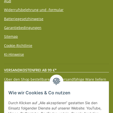
AGB
Widerrufsbelehrung und -formular
Batteriegesetzhinweise
Garantiebedingungen
Sitemap
Cookie-Richtlinie
KI-Hinweise
VERSANDKOSTENFREI AB 99 €*
Über den Shop bestellbare paketversandfähige Ware liefern
wir innerhalb Deutschland (Festland) ab 99 € * Warenwert
versandkostenfrei.
Wie wir Cookies & Co nutzen
Weitere Versanddetails entnehmen Sie bitte unseren
Liefer-
Durch Klicken auf „Alle akzeptieren“ gestatten Sie den
und Zahlungsbedingungen
.
Einsatz folgender Dienste auf unserer Website: YouTube,