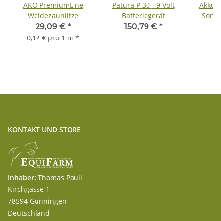
AKO PremiumLine
Patura P 30 - 9 Volt
Akku-
Weidezaunlitze
Batteriegerät
Sonic
29,09 €
*
150,79 €
*
4
0,12 € pro 1 m
*
KONTAKT UND STORE
Inhaber:
Thomas Pauli
Kirchgasse 1
78594 Gunningen
Deutschland