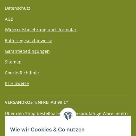
Datenschutz
AGB
Widerrufsbelehrung und -formular
Batteriegesetzhinweise
Garantiebedingungen
Sitemap
Cookie-Richtlinie
KI-Hinweise
VERSANDKOSTENFREI AB 99 €*
Über den Shop bestellbare paketversandfähige Ware liefern
wir innerhalb Deutschland (Festland) ab 99 € * Warenwert
versandkostenfrei.
Wie wir Cookies & Co nutzen