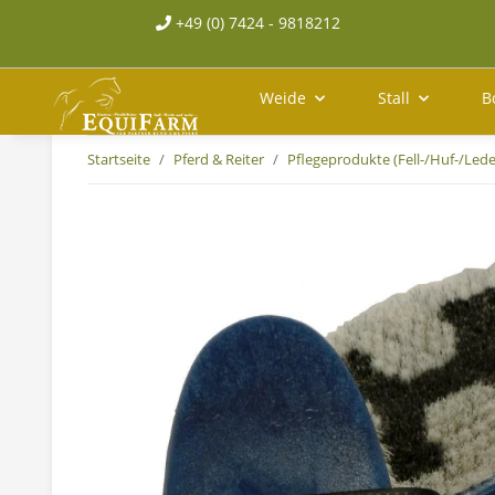
+49 (0) 7424 - 9818212
Weide
Stall
B
Startseite
Pferd & Reiter
Pflegeprodukte (Fell-/Huf-/Lede