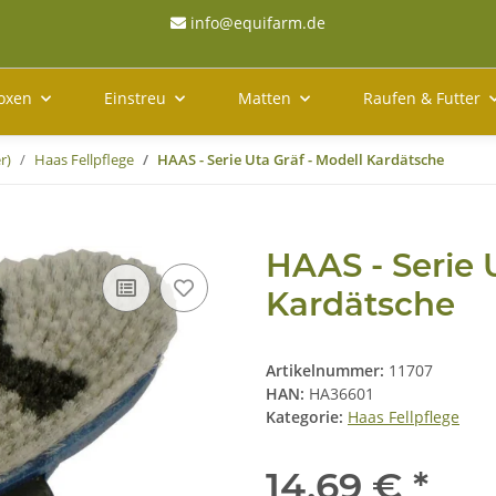
info@equifarm.de
oxen
Einstreu
Matten
Raufen & Futter
r)
Haas Fellpflege
HAAS - Serie Uta Gräf - Modell Kardätsche
HAAS - Serie 
Kardätsche
Artikelnummer:
11707
HAN:
HA36601
Kategorie:
Haas Fellpflege
14,69 €
*