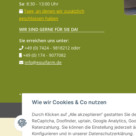
Sa
: 8:30 - 13:00 Uhr
Tage, an denen wir zusätzlich
geschlossen haben
WIR SIND GERNE FÜR SIE DA!
Sie erreichen uns unter:
+49 (0) 7424 - 9818212
oder
+49 (0) 174 - 9077082
info@equifarm.de
* Alle Preise inkl. gesetzlicher MwSt.
Wie wir Cookies & Co nutzen
Durch Klicken auf „Alle akzeptieren“ gestatten Sie 
ReCaptcha, Doofinder, uptain, Google Analytics, G
Ratenzahlung. Sie können die Einstellung jederzeit ä
Konfigurieren
und in unserer
Datenschutzerklärung
.