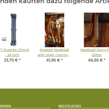
nden kauften dazu folgende Artik
71 Ecopren Chinch
Knotted Headstall
Headstall Fancy P
- 34 Inch
with silver Conchos -
Glitter
Westerntrense -
23,75 €
*
61,95 €
*
66,95 €
*
Kopfstück
IONEN
RECHTLICHES