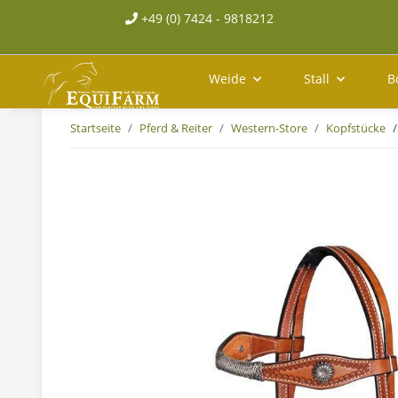
+49 (0) 7424 - 9818212
Weide
Stall
B
Startseite
Pferd & Reiter
Western-Store
Kopfstücke