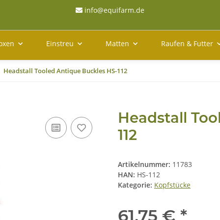
info@equifarm.de
oxen
Einstreu
Matten
Raufen & Futter
Headstall Tooled Antique Buckles HS-112
Headstall Too
112
Artikelnummer:
11783
HAN:
HS-112
Kategorie:
Kopfstücke
61,75 €
*