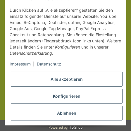
Weitere Versanddetails entnehmen Sie bitte unseren
Liefer-
Durch Klicken auf „Alle akzeptieren“ gestatten Sie den
und Zahlungsbedingungen
.
Einsatz folgender Dienste auf unserer Website: YouTube,
Vimeo, ReCaptcha, Doofinder, uptain, Google Analytics,
Google Ads, Google Tag Manager, PayPal Express
Checkout und Ratenzahlung. Sie können die Einstellung
jederzeit ändern (Fingerabdruck-Icon links unten). Weitere
Details finden Sie unter
Konfigurieren
und in unserer
Datenschutzerklärung
.
Impressum
|
Datenschutz
Alle akzeptieren
Konfigurieren
Vertrag widerrufen
* Alle Preise inkl. gesetzlicher MwSt.
Ablehnen
Powered by
JTL-Shop