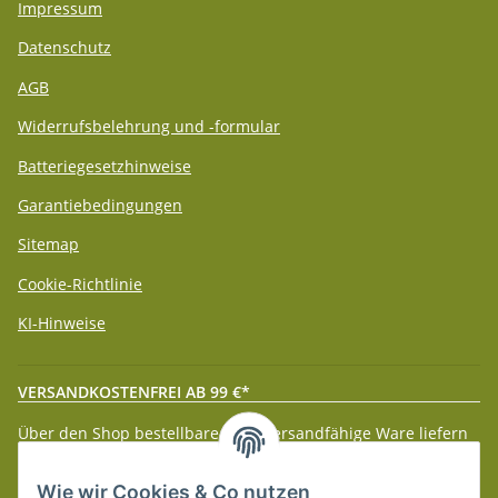
Impressum
Datenschutz
AGB
Widerrufsbelehrung und -formular
Batteriegesetzhinweise
Garantiebedingungen
Sitemap
Cookie-Richtlinie
KI-Hinweise
VERSANDKOSTENFREI AB 99 €*
Über den Shop bestellbare paketversandfähige Ware liefern
wir innerhalb Deutschland (Festland) ab 99 € * Warenwert
versandkostenfrei.
Wie wir Cookies & Co nutzen