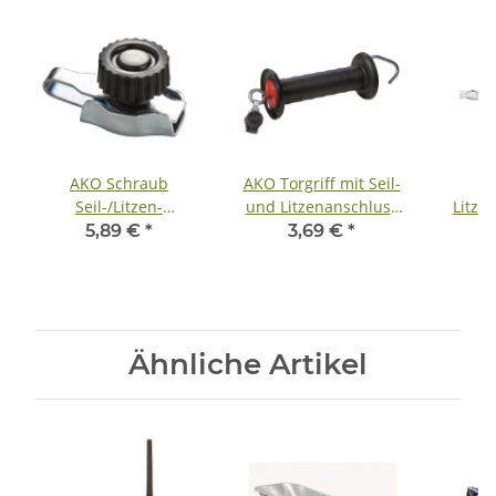
AKO Schraub
AKO Torgriff mit Seil-
Seil-/Litzen-
und Litzenanschluss
Litze
Schnellverbinder 4-
Torgriff für Seil und
5,89 €
*
3,69 €
*
erPack
Litze
Ähnliche Artikel