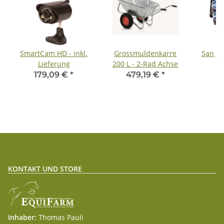
SmartCam HD - inkl.
Grossmuldenkarre
San Ja
Lieferung
200 L - 2-Rad Achse
1
179,09 €
*
479,19 €
*
KONTAKT UND STORE
Inhaber:
Thomas Pauli