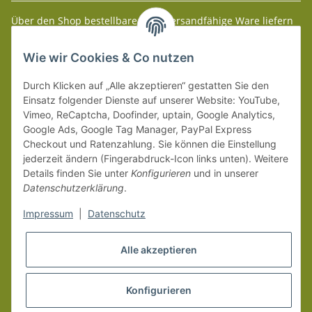
Über den Shop bestellbare paketversandfähige Ware liefern
wir innerhalb Deutschland (Festland) ab 99 € * Warenwert
versandkostenfrei.
Wie wir Cookies & Co nutzen
Weitere Versanddetails entnehmen Sie bitte unseren
Liefer-
Durch Klicken auf „Alle akzeptieren“ gestatten Sie den
und Zahlungsbedingungen
.
Einsatz folgender Dienste auf unserer Website: YouTube,
Vimeo, ReCaptcha, Doofinder, uptain, Google Analytics,
Google Ads, Google Tag Manager, PayPal Express
Checkout und Ratenzahlung. Sie können die Einstellung
jederzeit ändern (Fingerabdruck-Icon links unten). Weitere
Details finden Sie unter
Konfigurieren
und in unserer
Datenschutzerklärung
.
Impressum
|
Datenschutz
Alle akzeptieren
Konfigurieren
Vertrag widerrufen