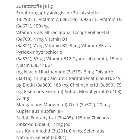
Zusatzstoffe je kg
Ernährungsphysiologische Zusatzstoffe:
14.298 I.E. Vitamin A (3a672a), 3.926 I.E. Vitamin D3
(3a671), 150 mg
Vitamin E als all rac-alpha-Tocopheryl acetat
(3a700), 4 mg Vitamin B1
(3a821), 7 mg Vitamin B2, 3 mg Vitamin B6 als
Pyridoxinhydrochlorid
(3a831), 33 µg Vitamin B12 Cyanocobalamin, 15 mg
Niacin (3a314), 21
mg Niacin Niacinamide (3a315), 3 mg Folsäure
(3a316), 13 mg CalciumD-Pantothenat (3a841), 219
µg Biotin (3a880), 188 mg Cholinchlorid (3a890), 75
mg Eisen aus Eisen-(II)-Sulfat, Monohydrat (3b103),
59 mg
Mangan aus Mangan-(II)-Oxid (3b502), 20 mg
Kupfer aus Kupfer-(II)-
Sulfat, Pentahydrat (3b405), 125 mg Zink aus
Zinkoxid (3b603), 2 mg Jod
aus Kaliumjodid (3b201), 0,4 mg Selen aus
Natrium-Selenit (3b801).