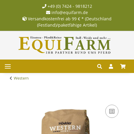
+49 (0) 7424 - 9818212
info@equifarm.de
Versandkostenfrei ab 99 € * (Deutschland
(Festland)/paketfähige Artikel)
Western