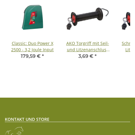
Classic: Duo Power X
AKO Torgriff mit Seil-
Schnel
2500 - 3,2 Joule Input
und Litzenanschluss
Litze
Torgriff für Seil und
179,59 €
*
3,69 €
*
Litze
KONTAKT UND STORE