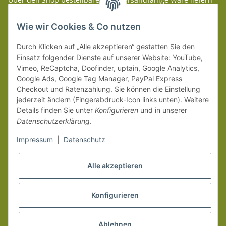
wir innerhalb Deutschland (Festland) ab 99 € * Warenwert
versandkostenfrei.
Wie wir Cookies & Co nutzen
Weitere Versanddetails entnehmen Sie bitte unseren
Liefer-
Durch Klicken auf „Alle akzeptieren“ gestatten Sie den
und Zahlungsbedingungen
.
Einsatz folgender Dienste auf unserer Website: YouTube,
Vimeo, ReCaptcha, Doofinder, uptain, Google Analytics,
Google Ads, Google Tag Manager, PayPal Express
Checkout und Ratenzahlung. Sie können die Einstellung
jederzeit ändern (Fingerabdruck-Icon links unten). Weitere
Details finden Sie unter
Konfigurieren
und in unserer
Datenschutzerklärung
.
Impressum
|
Datenschutz
Alle akzeptieren
Konfigurieren
Vertrag widerrufen
* Alle Preise inkl. gesetzlicher MwSt.
Ablehnen