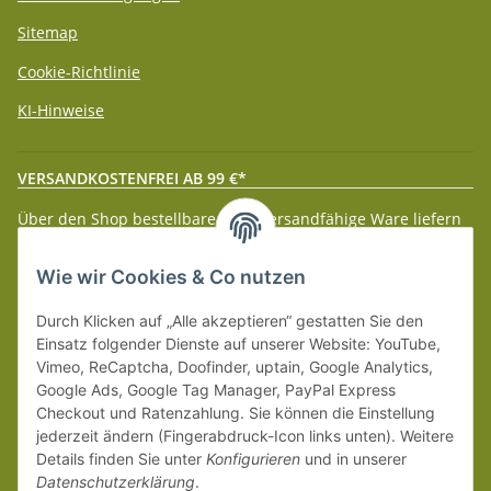
Sitemap
Cookie-Richtlinie
KI-Hinweise
VERSANDKOSTENFREI AB 99 €*
Über den Shop bestellbare paketversandfähige Ware liefern
wir innerhalb Deutschland (Festland) ab 99 € * Warenwert
versandkostenfrei.
Wie wir Cookies & Co nutzen
Weitere Versanddetails entnehmen Sie bitte unseren
Liefer-
Durch Klicken auf „Alle akzeptieren“ gestatten Sie den
und Zahlungsbedingungen
.
Einsatz folgender Dienste auf unserer Website: YouTube,
Vimeo, ReCaptcha, Doofinder, uptain, Google Analytics,
Google Ads, Google Tag Manager, PayPal Express
Checkout und Ratenzahlung. Sie können die Einstellung
jederzeit ändern (Fingerabdruck-Icon links unten). Weitere
Details finden Sie unter
Konfigurieren
und in unserer
Datenschutzerklärung
.