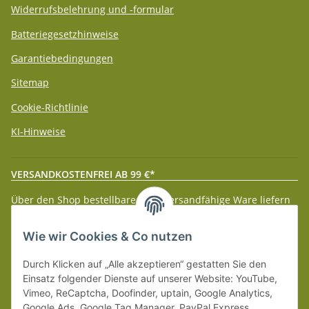
Widerrufsbelehrung und -formular
Batteriegesetzhinweise
Garantiebedingungen
Sitemap
Cookie-Richtlinie
KI-Hinweise
VERSANDKOSTENFREI AB 99 €*
Über den Shop bestellbare paketversandfähige Ware liefern
wir innerhalb Deutschland (Festland) ab 99 € * Warenwert
versandkostenfrei.
Wie wir Cookies & Co nutzen
Weitere Versanddetails entnehmen Sie bitte unseren
Liefer-
Durch Klicken auf „Alle akzeptieren“ gestatten Sie den
und Zahlungsbedingungen
.
Einsatz folgender Dienste auf unserer Website: YouTube,
Vimeo, ReCaptcha, Doofinder, uptain, Google Analytics,
Google Ads, Google Tag Manager, PayPal Express