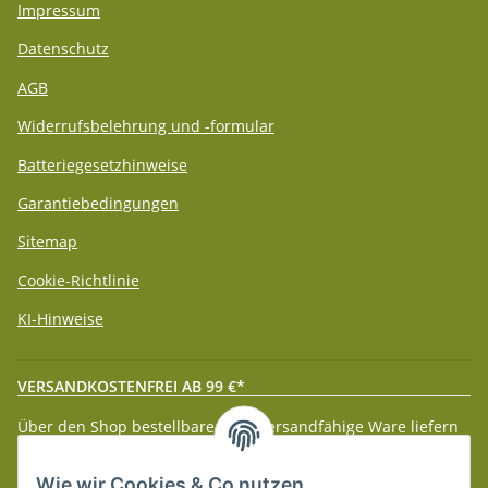
Impressum
Datenschutz
AGB
Widerrufsbelehrung und -formular
Batteriegesetzhinweise
Garantiebedingungen
Sitemap
Cookie-Richtlinie
KI-Hinweise
VERSANDKOSTENFREI AB 99 €*
Über den Shop bestellbare paketversandfähige Ware liefern
wir innerhalb Deutschland (Festland) ab 99 € * Warenwert
versandkostenfrei.
Wie wir Cookies & Co nutzen