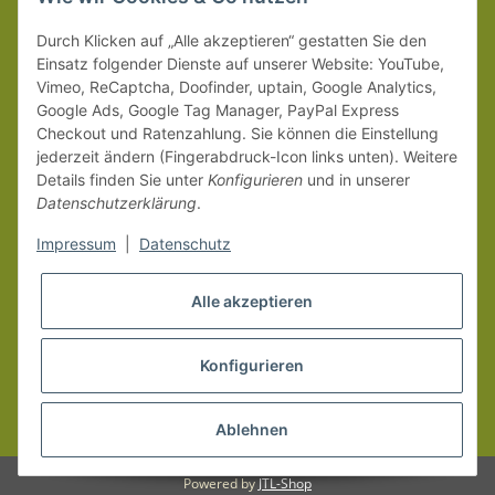
Weitere Versanddetails entnehmen Sie bitte unseren
Liefer-
Durch Klicken auf „Alle akzeptieren“ gestatten Sie den
und Zahlungsbedingungen
.
Einsatz folgender Dienste auf unserer Website: YouTube,
Vimeo, ReCaptcha, Doofinder, uptain, Google Analytics,
Google Ads, Google Tag Manager, PayPal Express
Checkout und Ratenzahlung. Sie können die Einstellung
jederzeit ändern (Fingerabdruck-Icon links unten). Weitere
Details finden Sie unter
Konfigurieren
und in unserer
Datenschutzerklärung
.
Impressum
|
Datenschutz
Alle akzeptieren
Konfigurieren
Vertrag widerrufen
* Alle Preise inkl. gesetzlicher MwSt.
Ablehnen
Powered by
JTL-Shop