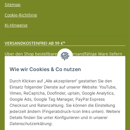
Sitemap
Cookie-Richtlinie
KI-Hinweise
VERSANDKOSTENFREI AB 99 €*
Über den Shop bestellbare paketversandfähige Ware liefern
wir innerhalb Deutschland (Festland) ab 99 € * Warenwert
versandkostenfrei.
Wie wir Cookies & Co nutzen
Weitere Versanddetails entnehmen Sie bitte unseren
Liefer-
Durch Klicken auf „Alle akzeptieren“ gestatten Sie den
und Zahlungsbedingungen
.
Einsatz folgender Dienste auf unserer Website: YouTube,
Vimeo, ReCaptcha, Doofinder, uptain, Google Analytics,
Google Ads, Google Tag Manager, PayPal Express
Checkout und Ratenzahlung. Sie können die Einstellung
jederzeit ändern (Fingerabdruck-Icon links unten). Weitere
Details finden Sie unter
Konfigurieren
und in unserer
Datenschutzerklärung
.