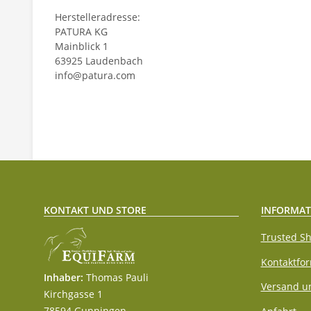
Herstelleradresse:
PATURA KG
Mainblick 1
63925 Laudenbach
info@patura.com
KONTAKT UND STORE
INFORMAT
Trusted Sh
Kontaktfo
Inhaber:
Thomas Pauli
Versand u
Kirchgasse 1
78594 Gunningen