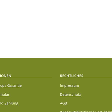
IONEN
RECHTLICHES
ops Garantie
Impressum
rmular
Datenschutz
nd Zahlung
AGB