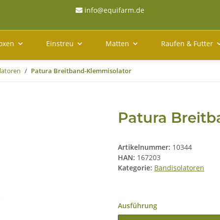
info@equifarm.de
oxen
Einstreu
Matten
Raufen & Futter
latoren
Patura Breitband-Klemmisolator
Patura Breit
Artikelnummer:
10344
HAN:
167203
Kategorie:
Bandisolatoren
Ausführung