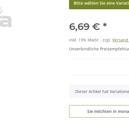
Bitte wählen Sie eine Variat
6,69 €
*
inkl. 19% MwSt. , zzgl.
Versan
Unverbindliche Preisempfehlun
x
Dieser Artikel hat Variatio
Sie möchten in mona