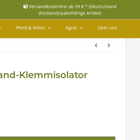
Versandkostenfrei ab 99 € * (Deutschland
(Festland)/paketfähige Artikel)
Pferd & Reiter
Agrar
Über uns
band-Klemmisolator