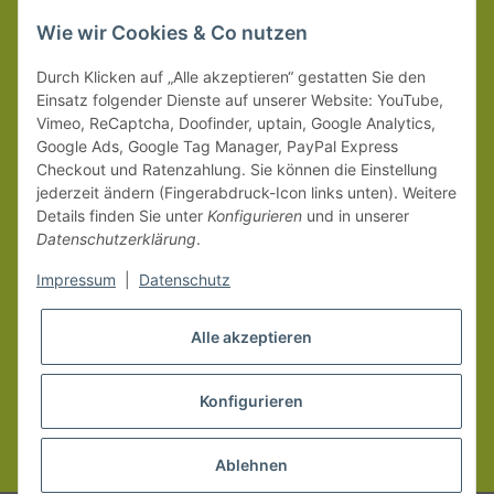
wir innerhalb Deutschland (Festland) ab 99 € * Warenwert
versandkostenfrei.
Wie wir Cookies & Co nutzen
Weitere Versanddetails entnehmen Sie bitte unseren
Liefer-
Durch Klicken auf „Alle akzeptieren“ gestatten Sie den
und Zahlungsbedingungen
.
Einsatz folgender Dienste auf unserer Website: YouTube,
Vimeo, ReCaptcha, Doofinder, uptain, Google Analytics,
Google Ads, Google Tag Manager, PayPal Express
Checkout und Ratenzahlung. Sie können die Einstellung
jederzeit ändern (Fingerabdruck-Icon links unten). Weitere
Details finden Sie unter
Konfigurieren
und in unserer
Datenschutzerklärung
.
Impressum
|
Datenschutz
Alle akzeptieren
Konfigurieren
Vertrag widerrufen
* Alle Preise inkl. gesetzlicher MwSt.
Ablehnen