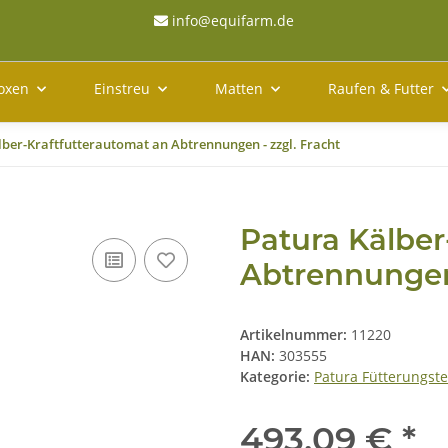
info@equifarm.de
oxen
Einstreu
Matten
Raufen & Futter
lber-Kraftfutterautomat an Abtrennungen - zzgl. Fracht
Patura Kälber
Abtrennungen 
Artikelnummer:
11220
HAN:
303555
Kategorie:
Patura Fütterungst
493,09 €
*