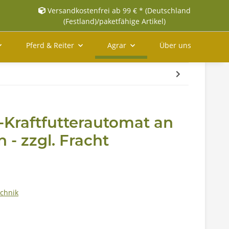
Versandkostenfrei ab 99 € * (Deutschland
(Festland)/paketfähige Artikel)
Pferd & Reiter
Agrar
Über uns
-Kraftfutterautomat an
- zzgl. Fracht
echnik