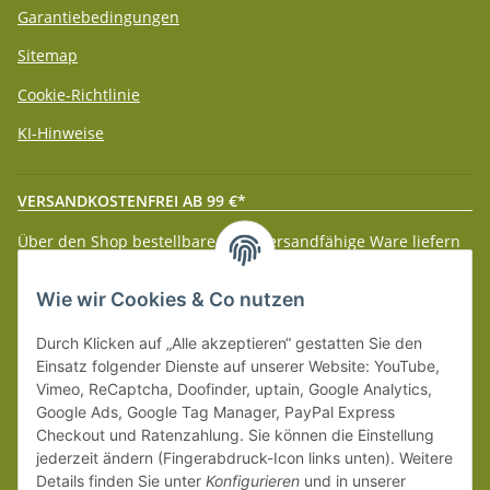
Garantiebedingungen
Sitemap
Cookie-Richtlinie
KI-Hinweise
VERSANDKOSTENFREI AB 99 €*
Über den Shop bestellbare paketversandfähige Ware liefern
wir innerhalb Deutschland (Festland) ab 99 € * Warenwert
versandkostenfrei.
Wie wir Cookies & Co nutzen
Weitere Versanddetails entnehmen Sie bitte unseren
Liefer-
Durch Klicken auf „Alle akzeptieren“ gestatten Sie den
und Zahlungsbedingungen
.
Einsatz folgender Dienste auf unserer Website: YouTube,
Vimeo, ReCaptcha, Doofinder, uptain, Google Analytics,
Google Ads, Google Tag Manager, PayPal Express
Checkout und Ratenzahlung. Sie können die Einstellung
jederzeit ändern (Fingerabdruck-Icon links unten). Weitere
Details finden Sie unter
Konfigurieren
und in unserer