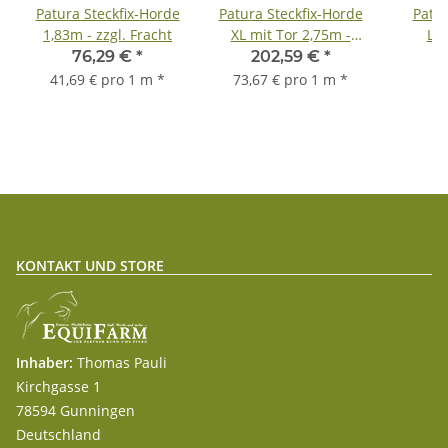
Patura Steckfix-Horde
Patura Steckfix-Horde
Patur
1,83m - zzgl. Fracht
XL mit Tor 2,75m -
La
zzgl. Fracht
76,29 €
*
202,59 €
*
1
41,69 € pro 1 m
*
73,67 € pro 1 m
*
KONTAKT UND STORE
Inhaber:
Thomas Pauli
Kirchgasse 1
78594 Gunningen
Deutschland