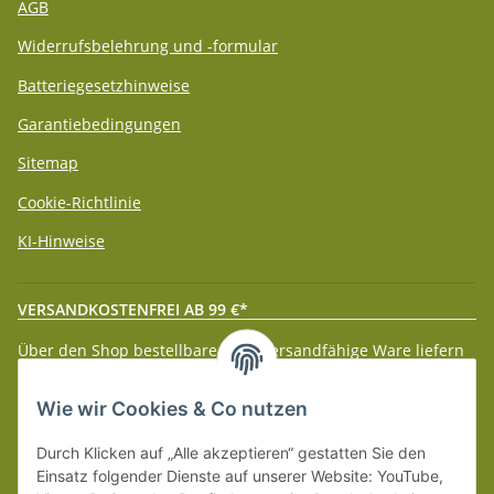
AGB
Widerrufsbelehrung und -formular
Batteriegesetzhinweise
Garantiebedingungen
Sitemap
Cookie-Richtlinie
KI-Hinweise
VERSANDKOSTENFREI AB 99 €*
Über den Shop bestellbare paketversandfähige Ware liefern
wir innerhalb Deutschland (Festland) ab 99 € * Warenwert
versandkostenfrei.
Wie wir Cookies & Co nutzen
Weitere Versanddetails entnehmen Sie bitte unseren
Liefer-
Durch Klicken auf „Alle akzeptieren“ gestatten Sie den
und Zahlungsbedingungen
.
Einsatz folgender Dienste auf unserer Website: YouTube,