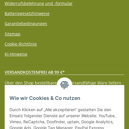
Widerrufsbelehrung und -formular
Batteriegesetzhinweise
Garantiebedingungen
Sitemap
Cookie-Richtlinie
KI-Hinweise
VERSANDKOSTENFREI AB 99 €*
Über den Shop bestellbare paketversandfähige Ware liefern
wir innerhalb Deutschland (Festland) ab 99 € * Warenwert
versandkostenfrei.
Wie wir Cookies & Co nutzen
Weitere Versanddetails entnehmen Sie bitte unseren
Liefer-
Durch Klicken auf „Alle akzeptieren“ gestatten Sie den
und Zahlungsbedingungen
.
Einsatz folgender Dienste auf unserer Website: YouTube,
Vimeo, ReCaptcha, Doofinder, uptain, Google Analytics,
Google Ads, Google Tag Manager, PayPal Express