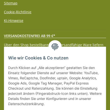
Sitemap
Cookie-Richtlinie
KI-Hinweise
VERSANDKOSTENFREI AB 99 €*
Über den Shop bestellbare paketversandfähige Ware liefern
wir innerhalb Deutschland (Festland) ab 99 € * Warenwert
versandkostenfrei.
Wie wir Cookies & Co nutzen
Weitere Versanddetails entnehmen Sie bitte unseren
Liefer-
Durch Klicken auf „Alle akzeptieren“ gestatten Sie den
und Zahlungsbedingungen
.
Einsatz folgender Dienste auf unserer Website: YouTube,
Vimeo, ReCaptcha, Doofinder, uptain, Google Analytics,
Google Ads, Google Tag Manager, PayPal Express
Checkout und Ratenzahlung. Sie können die Einstellung
jederzeit ändern (Fingerabdruck-Icon links unten). Weitere
Details finden Sie unter
Konfigurieren
und in unserer
Datenschutzerklärung
.