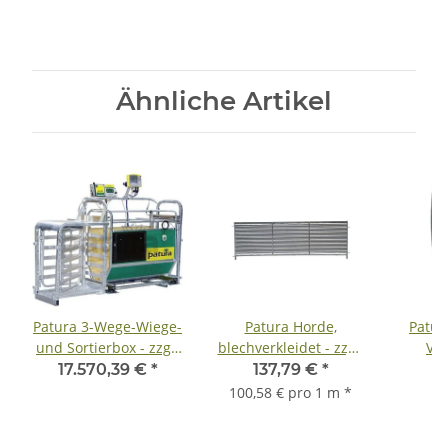
Ähnliche Artikel
Patura 3-Wege-Wiege-
Patura Horde,
Patur
und Sortierbox - zzgl.
blechverkleidet - zzgl.
Vol
Fracht
Fracht
17.570,39 €
*
137,79 €
*
1
100,58 € pro 1 m
*