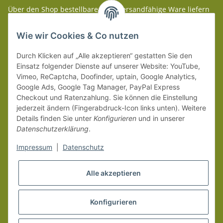
Über den Shop bestellbare paketversandfähige Ware liefern
wir innerhalb Deutschland (Festland) ab 99 € * Warenwert
versandkostenfrei.
Wie wir Cookies & Co nutzen
Weitere Versanddetails entnehmen Sie bitte unseren
Liefer-
Durch Klicken auf „Alle akzeptieren“ gestatten Sie den
und Zahlungsbedingungen
.
Einsatz folgender Dienste auf unserer Website: YouTube,
Vimeo, ReCaptcha, Doofinder, uptain, Google Analytics,
Google Ads, Google Tag Manager, PayPal Express
Checkout und Ratenzahlung. Sie können die Einstellung
jederzeit ändern (Fingerabdruck-Icon links unten). Weitere
Details finden Sie unter
Konfigurieren
und in unserer
Datenschutzerklärung
.
Impressum
|
Datenschutz
Alle akzeptieren
Konfigurieren
Vertrag widerrufen