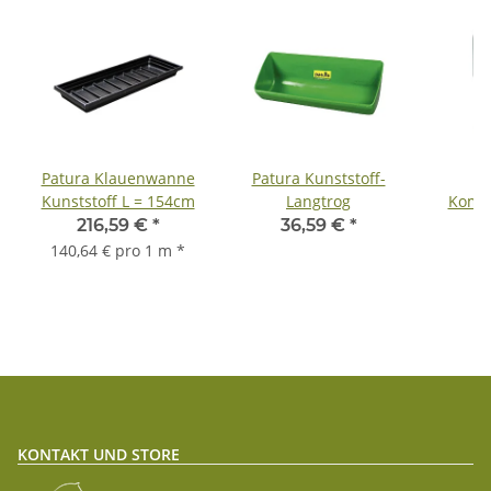
Patura Klauenwanne
Patura Kunststoff-
Pa
Kunststoff L = 154cm
Langtrog
Kombi
Vo
216,59 €
*
36,59 €
*
2
140,64 € pro 1 m
*
KONTAKT UND STORE