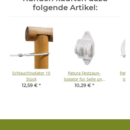
folgende Artikel:
Schlauchisolator 10
Patura Festzaun-
Patur
Stück
Isolator für Seile und
Iso
HippoWire - weiß, 25
12,59 €
*
10,29 €
*
Stück pro Beutel