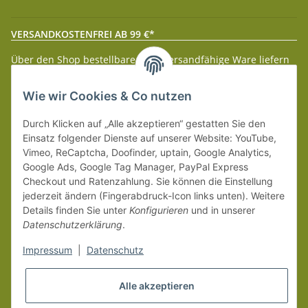
VERSANDKOSTENFREI AB 99 €*
Über den Shop bestellbare paketversandfähige Ware liefern
wir innerhalb Deutschland (Festland) ab 99 € * Warenwert
versandkostenfrei.
Wie wir Cookies & Co nutzen
Weitere Versanddetails entnehmen Sie bitte unseren
Liefer-
Durch Klicken auf „Alle akzeptieren“ gestatten Sie den
und Zahlungsbedingungen
.
Einsatz folgender Dienste auf unserer Website: YouTube,
Vimeo, ReCaptcha, Doofinder, uptain, Google Analytics,
Google Ads, Google Tag Manager, PayPal Express
Checkout und Ratenzahlung. Sie können die Einstellung
jederzeit ändern (Fingerabdruck-Icon links unten). Weitere
Details finden Sie unter
Konfigurieren
und in unserer
Datenschutzerklärung
.
Impressum
|
Datenschutz
Alle akzeptieren