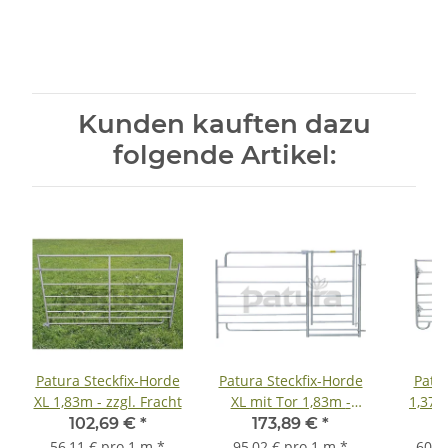
Kunden kauften dazu
folgende Artikel:
Patura Steckfix-Horde
Patura Steckfix-Horde
Patu
XL 1,83m - zzgl. Fracht
XL mit Tor 1,83m -
1,37m 
zzgl. Fracht
102,69 €
*
173,89 €
*
8
56,11 € pro 1 m
*
95,02 € pro 1 m
*
60,0