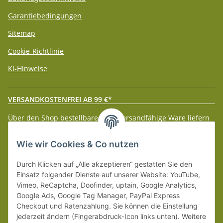
Garantiebedingungen
Sitemap
Cookie-Richtlinie
KI-Hinweise
VERSANDKOSTENFREI AB 99 €*
Über den Shop bestellbare paketversandfähige Ware liefern
wir innerhalb Deutschland (Festland) ab 99 € * Warenwert
versandkostenfrei.
Wie wir Cookies & Co nutzen
Weitere Versanddetails entnehmen Sie bitte unseren
Liefer-
Durch Klicken auf „Alle akzeptieren“ gestatten Sie den
und Zahlungsbedingungen
.
Einsatz folgender Dienste auf unserer Website: YouTube,
Vimeo, ReCaptcha, Doofinder, uptain, Google Analytics,
Google Ads, Google Tag Manager, PayPal Express
Checkout und Ratenzahlung. Sie können die Einstellung
jederzeit ändern (Fingerabdruck-Icon links unten). Weitere