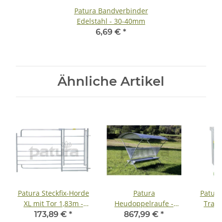
Patura Bandverbinder
Edelstahl - 30-40mm
6,69 €
*
Ähnliche Artikel
Patura Steckfix-Horde
Patura
Patura
XL mit Tor 1,83m -
Heudoppelraufe -
Trag
zzgl. Fracht
zzgl. Fracht
173,89 €
*
867,99 €
*
6