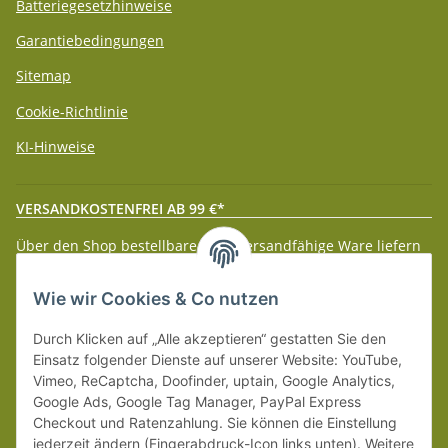
Batteriegesetzhinweise
Garantiebedingungen
Sitemap
Cookie-Richtlinie
KI-Hinweise
VERSANDKOSTENFREI AB 99 €*
Über den Shop bestellbare paketversandfähige Ware liefern
wir innerhalb Deutschland (Festland) ab 99 € * Warenwert
versandkostenfrei.
Wie wir Cookies & Co nutzen
Weitere Versanddetails entnehmen Sie bitte unseren
Liefer-
Durch Klicken auf „Alle akzeptieren“ gestatten Sie den
und Zahlungsbedingungen
.
Einsatz folgender Dienste auf unserer Website: YouTube,
Vimeo, ReCaptcha, Doofinder, uptain, Google Analytics,
Google Ads, Google Tag Manager, PayPal Express
Checkout und Ratenzahlung. Sie können die Einstellung
jederzeit ändern (Fingerabdruck-Icon links unten). Weitere