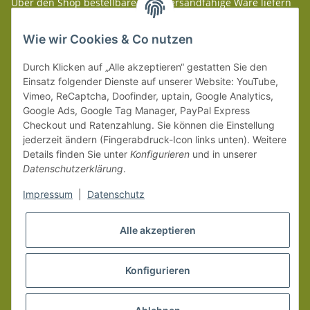
Über den Shop bestellbare paketversandfähige Ware liefern
wir innerhalb Deutschland (Festland) ab 99 € * Warenwert
versandkostenfrei.
Wie wir Cookies & Co nutzen
Weitere Versanddetails entnehmen Sie bitte unseren
Liefer-
Durch Klicken auf „Alle akzeptieren“ gestatten Sie den
und Zahlungsbedingungen
.
Einsatz folgender Dienste auf unserer Website: YouTube,
Vimeo, ReCaptcha, Doofinder, uptain, Google Analytics,
Google Ads, Google Tag Manager, PayPal Express
Checkout und Ratenzahlung. Sie können die Einstellung
jederzeit ändern (Fingerabdruck-Icon links unten). Weitere
Details finden Sie unter
Konfigurieren
und in unserer
Datenschutzerklärung
.
Impressum
|
Datenschutz
Alle akzeptieren
Konfigurieren
Vertrag widerrufen
* Alle Preise inkl. gesetzlicher MwSt.