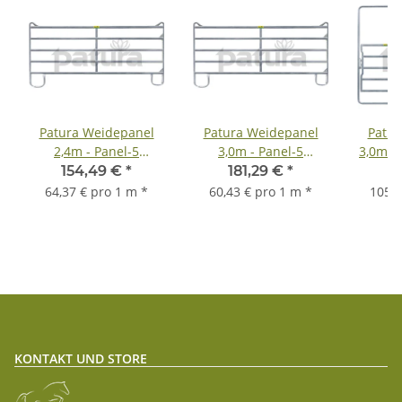
Patura Weidepanel
Patura Weidepanel
Patur
2,4m - Panel-5
3,0m - Panel-5
3,0m - 
(Ponypanel) - zzgl.
(Ponypanel) - zzgl.
- 
154,49 €
*
181,29 €
*
3
Fracht
Fracht
64,37 € pro 1 m
*
60,43 € pro 1 m
*
105,1
KONTAKT UND STORE