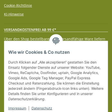
Cookie-Richtlinie
KI-Hinweise
VERSANDKOSTENFREI AB 99 €*
Über den Shop bestellbare paketversandfähige Ware liefern
wir innerhalb Deutschland (Festland) ab 99 € * Warenwert
versandkostenfrei.
Wie wir Cookies & Co nutzen
Weitere Versanddetails entnehmen Sie bitte unseren
Liefer-
Durch Klicken auf „Alle akzeptieren“ gestatten Sie den
und Zahlungsbedingungen
.
Einsatz folgender Dienste auf unserer Website: YouTube,
Vimeo, ReCaptcha, Doofinder, uptain, Google Analytics,
Google Ads, Google Tag Manager, PayPal Express
Checkout und Ratenzahlung. Sie können die Einstellung
jederzeit ändern (Fingerabdruck-Icon links unten). Weitere
Details finden Sie unter
Konfigurieren
und in unserer
Datenschutzerklärung
.
Impressum
|
Datenschutz