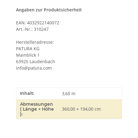
Angaben zur Produktsicherheit
EAN: 4032922140072
Art.-Nr.: 310247
Herstelleradresse:
PATURA KG
Mainblick 1
63925 Laudenbach
info@patura.com
Inhalt:
3,60 m
Abmessungen
360,00 × 194,00 cm
( Länge × Höhe
):