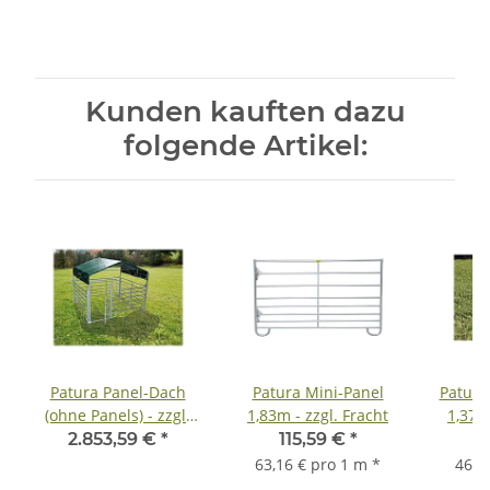
Kunden kauften dazu
folgende Artikel:
Patura Panel-Dach
Patura Mini-Panel
Patura
(ohne Panels) - zzgl.
1,83m - zzgl. Fracht
1,37m 
Fracht Panel-Dach
2.853,59 €
*
115,59 €
*
6
6,0x3,6m
63,16 € pro 1 m
*
46,5