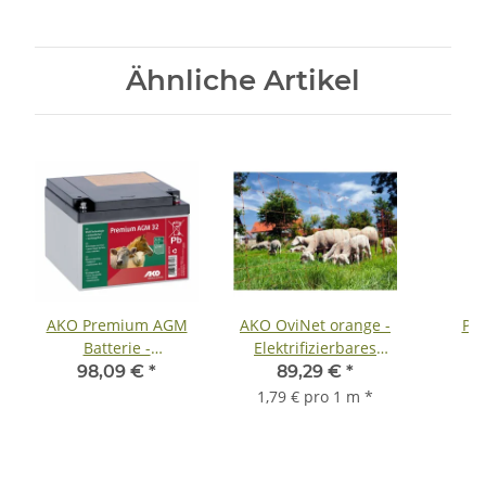
Ähnliche Artikel
AKO Premium AGM
AKO OviNet orange -
Pat
Batterie -
Elektrifizierbares
Weidezaunbatterie
Schafnetz
98,09 €
*
89,29 €
*
4
1,79 € pro 1 m
*