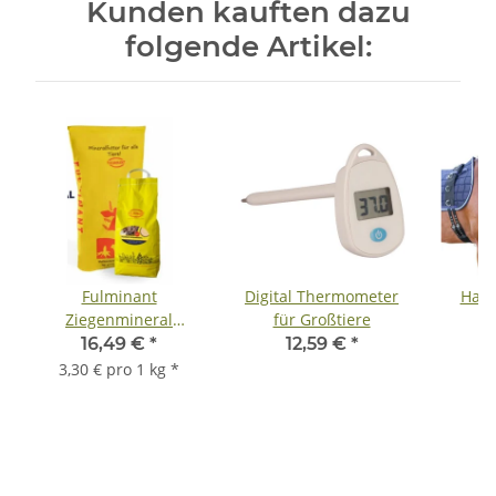
Kunden kauften dazu
folgende Artikel:
Fulminant
Digital Thermometer
Hals
Ziegenmineral
für Großtiere
Natur*B -
16,49 €
*
12,59 €
*
Mineralfutter für
3,30 € pro 1 kg
*
Ziegen - granuliert - 5
Kg Beutel