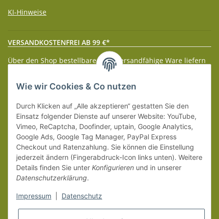
KI-Hinweise
VERSANDKOSTENFREI AB 99 €*
Über den Shop bestellbare paketversandfähige Ware liefern
wir innerhalb Deutschland (Festland) ab 99 € * Warenwert
versandkostenfrei.
Wie wir Cookies & Co nutzen
Weitere Versanddetails entnehmen Sie bitte unseren
Liefer-
Durch Klicken auf „Alle akzeptieren“ gestatten Sie den
und Zahlungsbedingungen
.
Einsatz folgender Dienste auf unserer Website: YouTube,
Vimeo, ReCaptcha, Doofinder, uptain, Google Analytics,
Google Ads, Google Tag Manager, PayPal Express
Checkout und Ratenzahlung. Sie können die Einstellung
jederzeit ändern (Fingerabdruck-Icon links unten). Weitere
Details finden Sie unter
Konfigurieren
und in unserer
Datenschutzerklärung
.
Impressum
|
Datenschutz