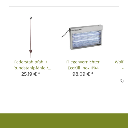
Federstahlpfahl /
Fliegenvernichter
Wolfsb
Rundstahlpfähle /
EcoKill Inox IPX4
- 1
Ovalstahlpfähle -
25,19 €
*
98,09 €
*
7
(Großmenge) - inkl.
6,05
Lieferung