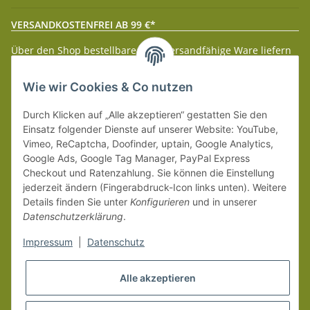
VERSANDKOSTENFREI AB 99 €*
Über den Shop bestellbare paketversandfähige Ware liefern
wir innerhalb Deutschland (Festland) ab 99 € * Warenwert
versandkostenfrei.
Wie wir Cookies & Co nutzen
Weitere Versanddetails entnehmen Sie bitte unseren
Liefer-
Durch Klicken auf „Alle akzeptieren“ gestatten Sie den
und Zahlungsbedingungen
.
Einsatz folgender Dienste auf unserer Website: YouTube,
Vimeo, ReCaptcha, Doofinder, uptain, Google Analytics,
Google Ads, Google Tag Manager, PayPal Express
Checkout und Ratenzahlung. Sie können die Einstellung
jederzeit ändern (Fingerabdruck-Icon links unten). Weitere
Details finden Sie unter
Konfigurieren
und in unserer
Datenschutzerklärung
.
Impressum
|
Datenschutz
Alle akzeptieren