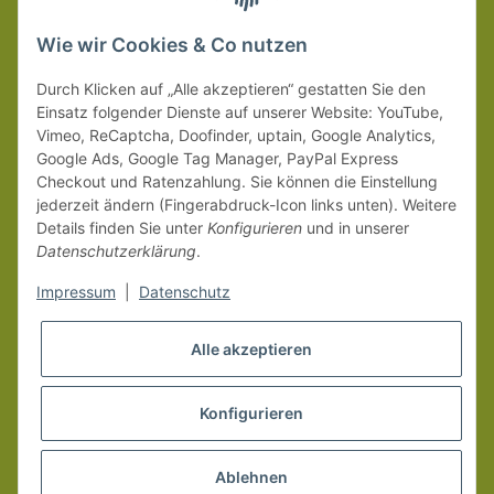
wir innerhalb Deutschland (Festland) ab 99 € * Warenwert
versandkostenfrei.
Wie wir Cookies & Co nutzen
Weitere Versanddetails entnehmen Sie bitte unseren
Liefer-
Durch Klicken auf „Alle akzeptieren“ gestatten Sie den
und Zahlungsbedingungen
.
Einsatz folgender Dienste auf unserer Website: YouTube,
Vimeo, ReCaptcha, Doofinder, uptain, Google Analytics,
Google Ads, Google Tag Manager, PayPal Express
Checkout und Ratenzahlung. Sie können die Einstellung
jederzeit ändern (Fingerabdruck-Icon links unten). Weitere
Details finden Sie unter
Konfigurieren
und in unserer
Datenschutzerklärung
.
Impressum
|
Datenschutz
Alle akzeptieren
Konfigurieren
Vertrag widerrufen
* Alle Preise inkl. gesetzlicher MwSt.
Ablehnen