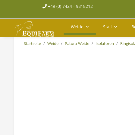
+49 (0) 7424 - 9818212
Weide
Stall
B
Startseite
Weide
Patura-Weide
Isolatoren
Ringiso