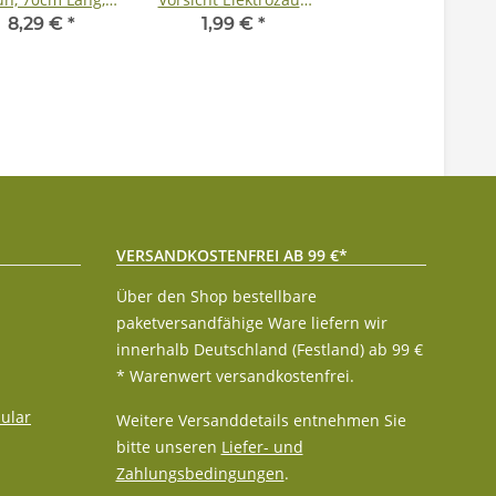
cm Bodennagel
(zweiseitig bedruckt)
8,29 €
*
1,99 €
*
VERSANDKOSTENFREI AB 99 €*
Über den Shop bestellbare
paketversandfähige Ware liefern wir
innerhalb Deutschland (Festland) ab 99 €
* Warenwert versandkostenfrei.
ular
Weitere Versanddetails entnehmen Sie
bitte unseren
Liefer- und
Zahlungsbedingungen
.