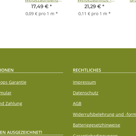
10mm - weiß/rot
weiß/blau 200m
18
17,49 €
*
21,29 €
*
200m
Rolle
0,09 € pro 1 m
*
0,11 € pro 1 m
*
IONEN
RECHTLICHES
ops Garantie
Impressum
rmular
Datenschutz
nd Zahlung
AGB
Widerrufsbelehrung und -form
Batteriegesetzhinweise
EN AUSGEZEICHNET!
Garantiebedingungen