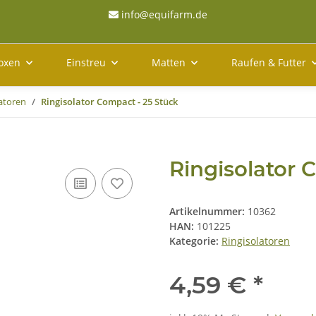
info@equifarm.de
oxen
Einstreu
Matten
Raufen & Futter
latoren
Ringisolator Compact - 25 Stück
Ringisolator 
Artikelnummer:
10362
HAN:
101225
Kategorie:
Ringisolatoren
4,59 €
*