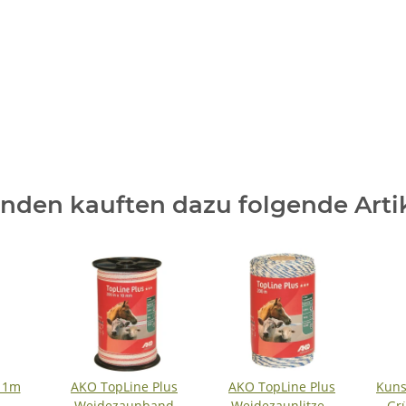
nden kauften dazu folgende Artik
- 1m
AKO TopLine Plus
AKO TopLine Plus
Kuns
Weidezaunband
Weidezaunlitze -
Gr