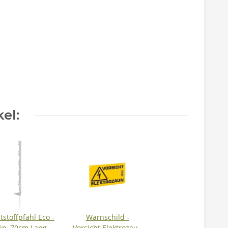
el:
tstoffpfahl Eco -
Warnschild -
ün, 70cm Lang,
Vorsicht Elektrozaun