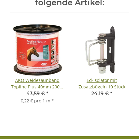
folgende Artikel:
AKO Weidezaunband
Eckisolator mit
Topline Plus 40mm 200m
Zusatzbügeln 10 Stück
TriCond - weiß/rot
43,59 €
*
24,19 €
*
0,22 € pro 1 m
*