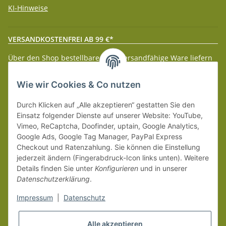
KI-Hinweise
VERSANDKOSTENFREI AB 99 €*
Über den Shop bestellbare paketversandfähige Ware liefern
wir innerhalb Deutschland (Festland) ab 99 € * Warenwert
versandkostenfrei.
Wie wir Cookies & Co nutzen
Weitere Versanddetails entnehmen Sie bitte unseren
Liefer-
Durch Klicken auf „Alle akzeptieren“ gestatten Sie den
und Zahlungsbedingungen
.
Einsatz folgender Dienste auf unserer Website: YouTube,
Vimeo, ReCaptcha, Doofinder, uptain, Google Analytics,
Google Ads, Google Tag Manager, PayPal Express
Checkout und Ratenzahlung. Sie können die Einstellung
jederzeit ändern (Fingerabdruck-Icon links unten). Weitere
Details finden Sie unter
Konfigurieren
und in unserer
Datenschutzerklärung
.
Impressum
|
Datenschutz
Alle akzeptieren