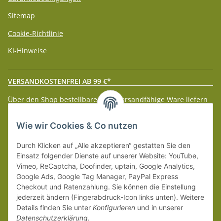
Sitemap
Cookie-Richtlinie
KI-Hinweise
VERSANDKOSTENFREI AB 99 €*
Über den Shop bestellbare paketversandfähige Ware liefern
wir innerhalb Deutschland (Festland) ab 99 € * Warenwert
versandkostenfrei.
Wie wir Cookies & Co nutzen
Weitere Versanddetails entnehmen Sie bitte unseren
Liefer-
Durch Klicken auf „Alle akzeptieren“ gestatten Sie den
und Zahlungsbedingungen
.
Einsatz folgender Dienste auf unserer Website: YouTube,
Vimeo, ReCaptcha, Doofinder, uptain, Google Analytics,
Google Ads, Google Tag Manager, PayPal Express
Checkout und Ratenzahlung. Sie können die Einstellung
jederzeit ändern (Fingerabdruck-Icon links unten). Weitere
Details finden Sie unter
Konfigurieren
und in unserer
Datenschutzerklärung
.